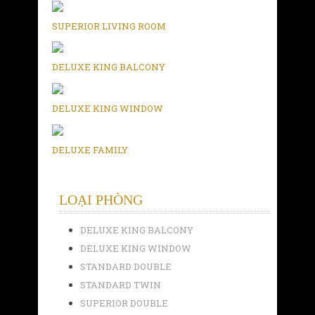
SUPERIOR LIVING ROOM
DELUXE KING BALCONY
DELUXE KING WINDOW
DELUXE FAMILY
LOẠI PHÒNG
DELUXE KING BALCONY
DELUXE KING WINDOW
STANDARD DOUBLE
STANDARD TWIN
SUPERIOR DOUBLE