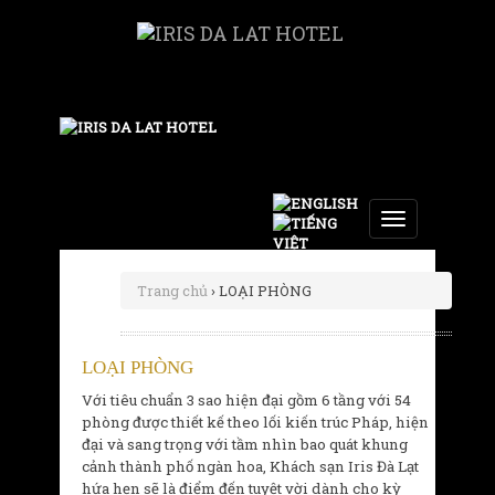
Toggle
navigation
Trang chủ
› LOẠI PHÒNG
LOẠI PHÒNG
Với tiêu chuẩn 3 sao hiện đại gồm 6 tầng với 54
phòng được thiết kế theo lối kiến trúc Pháp, hiện
đại và sang trọng với tầm nhìn bao quát khung
cảnh thành phố ngàn hoa, Khách sạn Iris Đà Lạt
hứa hẹn sẽ là điểm đến tuyệt vời dành cho kỳ